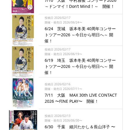
7/10 大阪 中村雅俊 コンサート2026
～ドンマイ！Don’t Mind！～ 開催！
投稿日 2026/02/17
開催・発売日 2026/06/24〜
6/24 茨城 坂本冬美 40周年コンサー
トツアー2026 ～今日から明日へ～ 開
催！
投稿日 2026/02/17
開催・発売日 2026/06/19〜
6/19 埼玉 坂本冬美 40周年コンサー
トツアー2026 ～今日から明日へ～ 開
催！
投稿日 2026/02/16
開催・発売日 2026/07/11〜
7/11 大阪 MAX 30th LIVE CONTACT
2026 〜FINE PLAY〜 開催！
投稿日 2026/02/13
開催・発売日 2026/06/30〜
6/30 千葉 細川たかし＆長山洋子 〜