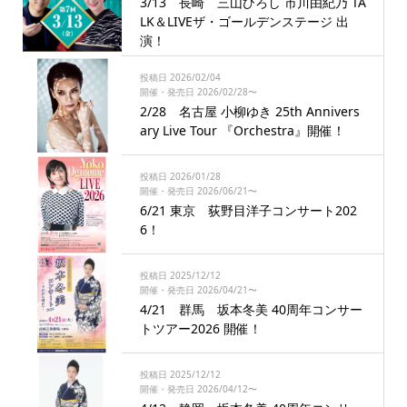
3/13 長崎 三山ひろし 市川由紀乃 TA
LK＆LIVEザ・ゴールデンステージ 出
演！
投稿日 2026/02/04
開催・発売日 2026/02/28〜
2/28 名古屋 小柳ゆき 25th Annivers
ary Live Tour 『Orchestra』開催！
投稿日 2026/01/28
開催・発売日 2026/06/21〜
6/21 東京 荻野目洋子コンサート202
6！
投稿日 2025/12/12
開催・発売日 2026/04/21〜
4/21 群馬 坂本冬美 40周年コンサー
トツアー2026 開催！
投稿日 2025/12/12
開催・発売日 2026/04/12〜