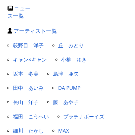
ニュー
ス一覧
アーティスト一覧
荻野目 洋子
丘 みどり
キャン×キャン
小柳 ゆき
坂本 冬美
島津 亜矢
田中 あいみ
DA PUMP
長山 洋子
藤 あや子
福田 こうへい
プラチナボーイズ
細川 たかし
MAX