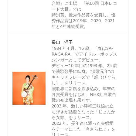
合戦』に出場、『第60回 日本レコ
ード大賞』では
特別賞、優秀作品賞を受賞し、優
秀作品賞は2019年、2020、2021
年と4年連続受賞。
長山 洋子
1984 年4 月、16 歳、「春はSA-
RA SA-RA」でアイドル・ポップス
シンガーとしてデビュー。
デビュー10 年目の1993 年、25 歳
で演歌歌手に転身。“演歌元年”の
キャッチフレーズで「蜩（ひぐら
し）」をリリース。
演歌界に新風を吹き込み、年末の
各賞受賞をはじめ、NHK紅白歌合
戦の初出場も果たす。
2003 年、激しい津軽三味線の立
ち弾きが話題となった「じょんか
ら女節」をリリース。
2022 年、長年連れ添った夫婦愛
をテーマにした「今さらねぇ」を
リリース。