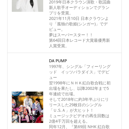
2019年日本クラウン演歌・歌謡曲
新人歌手オーディションでグラン
プリを受賞。
2021年11月10日 日本クラウンよ
り「孤独の歌姫(シンガー)」でデ
ビュー。
夢はスーパースター！！
第64回日本レコード大賞最優秀新
人賞受賞。
DA PUMP
1997年、シングル「フィーリング
ッド イッツパラダイス」でデビ
ュー
翌1998年にＮＨＫ紅白歌合戦に初
出場を果たし、以降2002年まで5
年連続で出場。
そして2018年に約3年半ぶりにリ
リースした29枚目のシングル
「Ｕ.S.Ａ」が大ヒット！
ミュージックビデオの再生回数は
2億4千万回を超える。
同年12月、『第69回 NHK 紅白歌