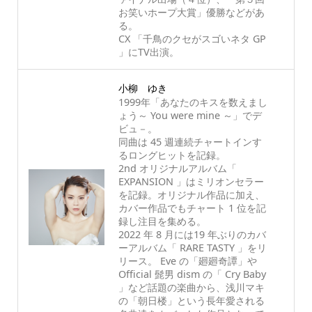
お笑いホープ大賞」優勝などがあ
る。
CX 「千鳥のクセがスゴいネタ GP
」にTV出演。
小柳 ゆき
1999年「あなたのキスを数えまし
ょう～ You were mine ～」でデ
ビュ－。
同曲は 45 週連続チャートインす
るロングヒットを記録。
2nd オリジナルアルバム「
EXPANSION 」はミリオンセラー
を記録。オリジナル作品に加え、
カバー作品でもチャート 1 位を記
録し注目を集める。
2022 年 8 月には19 年ぶりのカバ
ーアルバム「 RARE TASTY 」をリ
リース。 Eve の「廻廻奇譚」や
Official 髭男 dism の「 Cry Baby
」など話題の楽曲から、浅川マキ
の「朝日楼」という長年愛される