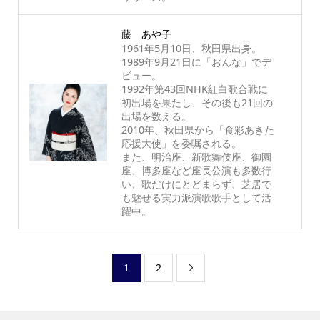
藤 あや子
1961年5月10日、秋田県出身。
1989年9月21日に「おんな」でデ
ビュー。
1992年第43回NHK紅白歌合戦に
初出場を果たし、その後も21回の
出場を数える。
2010年、秋田県から「食彩あきた
応援大使」を委嘱される。
また、明治座、新歌舞伎座、御園
座、博多座など座長公演も多数行
い、歌だけにとどまらず、芝居で
も魅せる実力派演歌歌手として活
躍中。
1
2
