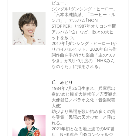
ビュー。
シングル｢ダンシング・ヒーロー」
「六本木純情派」「コーヒー・ル
ンバ」、アルバム｢NON
STOPPER｣（1987年オリコン年間
アルバム1位）など、数々の大ヒ
ットを放つ。
2017年｢ダンシング・ヒーロー｣が
リバイバルヒット、2020年自ら作
詞作曲を手がけた楽曲「虫のつぶ
やき」が8月･9月度の「NHKみん
なのうた」に採用される。
丘 みどり
1984年7月26日生まれ、兵庫県出
身(ひめじ観光大使就任／宍粟観光
大使就任／パラオ文化・音楽親善
大使)
幼少より民謡を歌い始め多くの賞
を受賞「民謡の天才少女」と呼ば
れる。
2021年初となる地上波でのMC番
組、NHK総合「BSコンシェルジ