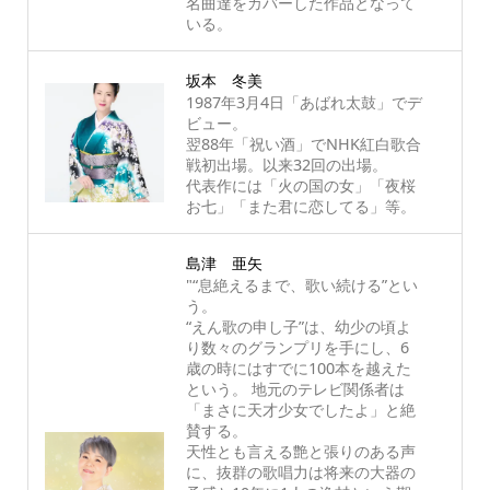
名曲達をカバーした作品となって
いる。
坂本 冬美
1987年3月4日「あばれ太鼓」でデ
ビュー。
翌88年「祝い酒」でNHK紅白歌合
戦初出場。以来32回の出場。
代表作には「火の国の女」「夜桜
お七」「また君に恋してる」等。
島津 亜矢
"“息絶えるまで、歌い続ける”とい
う。
“えん歌の申し子”は、幼少の頃よ
り数々のグランプリを手にし、6
歳の時にはすでに100本を越えた
という。 地元のテレビ関係者は
「まさに天才少女でしたよ」と絶
賛する。
天性とも言える艶と張りのある声
に、抜群の歌唱力は将来の大器の