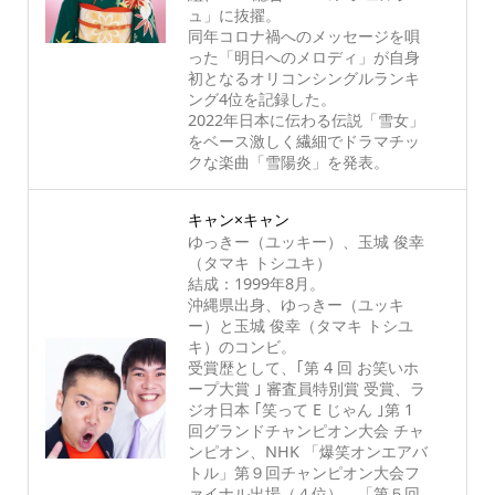
ュ」に抜擢。
同年コロナ禍へのメッセージを唄
った「明日へのメロディ」が自身
初となるオリコンシングルランキ
ング4位を記録した。
2022年日本に伝わる伝説「雪女」
をベース激しく繊細でドラマチッ
クな楽曲「雪陽炎」を発表。
キャン×キャン
ゆっきー（ユッキー）、玉城 俊幸
（タマキ トシユキ）
結成：1999年8月。
沖縄県出身、ゆっきー（ユッキ
ー）と玉城 俊幸（タマキ トシユ
キ）のコンビ。
受賞歴として、｢第 4 回 お笑いホ
ープ大賞 ｣ 審査員特別賞 受賞、ラ
ジオ日本 ｢笑って E じゃん ｣第 1
回グランドチャンピオン大会 チャ
ンピオン、NHK 「爆笑オンエアバ
トル」第９回チャンピオン大会フ
ァイナル出場（４位）、「第５回