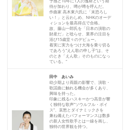
予感と10年に1人の逸材という期
待が加わり、噂が噂を呼んだ。
作曲家 高木東六氏に「末恐ろし
い！」と云わしめ、NHKのオーデ
ィションを最高得点で合格。
故、藤山一郎氏を「日本の演歌の
財産だ」と唸らせ、業界の注目を
浴び15歳堂々のデビュー。
着実に実力をつけ大海を乗り切る
であろう“えん歌の申し子”は、そ
のとき「えん歌」そのものになっ
ている。"
田中 あいみ
幼少期より両親の影響で、演歌・
歌謡曲に触れる機会が多くあり、
興味を持った。
印象に残るハスキーかつ高音が響
く独特な歌声“ソウルフル・ボイ
ス”、哀愁とダイナミックさを
兼ね備えたパフォーマンスは数多
の新人女性歌手とは一線を画し、
独特の世界観を持つ。