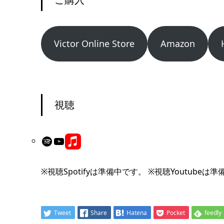
Victor Online Store
Amazon
視聴
Spotify
YouTube
Link
※視聴Spotifyは準備中です。 ※視聴Youtubeは準
Tweet
Share
Hatena
Pocket
feedly