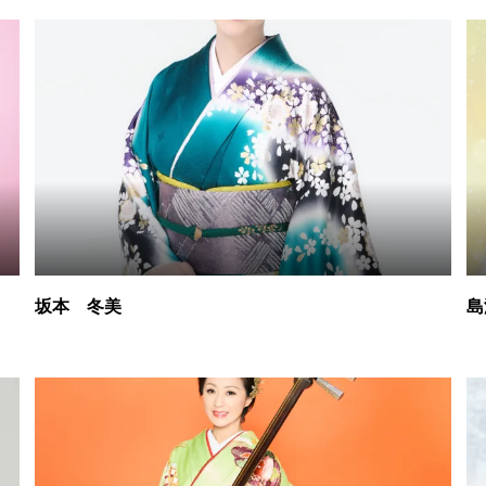
坂本 冬美
島