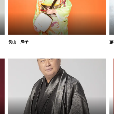
長山 洋子
藤