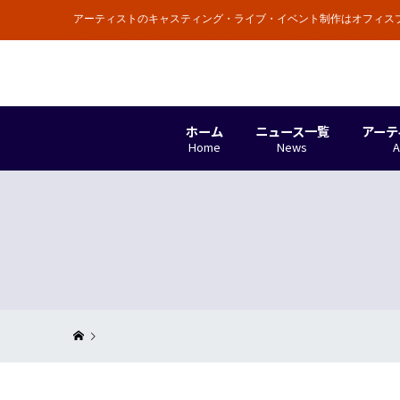
アーティストのキャスティング・ライブ・イベント制作はオフィス
創業50年 各種イベントの企画立案からプロモーション・実施まで
ホーム
ニュース一覧
アーテ
Home
News
A