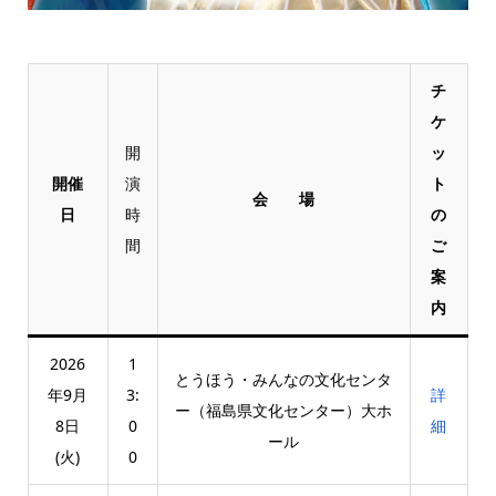
チ
ケ
開
ッ
開催
演
ト
会 場
日
時
の
間
ご
案
内
2026
1
とうほう・みんなの文化センタ
年9月
3:
詳
ー（福島県文化センター）大ホ
8日
0
細
ール
(火)
0