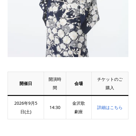
開演時
チケットのご
開催日
会場
間
購入
2026年9月5
金沢歌
14:30
詳細はこちら
日(土)
劇座