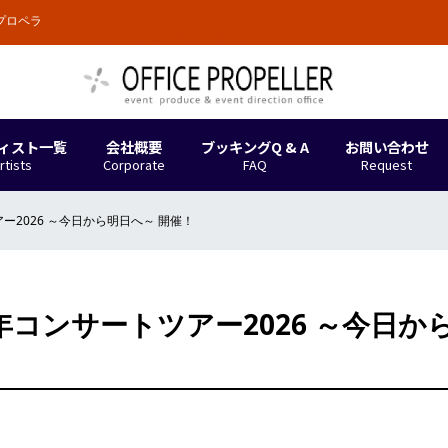
プロペラ
。アーティストを中心に、魅力的で安心・安全なキャスティングとイベントつくりを
ィスト一覧
会社概要
ブッキングQ & A
お問い合わせ
rtists
Corporate
FAQ
Request
アー2026 ～今日から明日へ～ 開催！
周年コンサートツアー2026 ～今日か