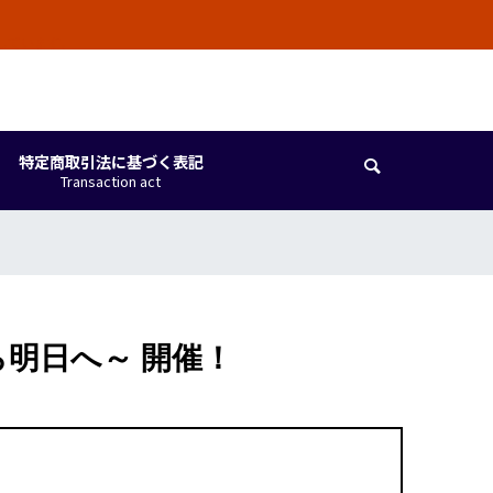
しています。
特定商取引法に基づく表記

Transaction act
ら明日へ～ 開催！