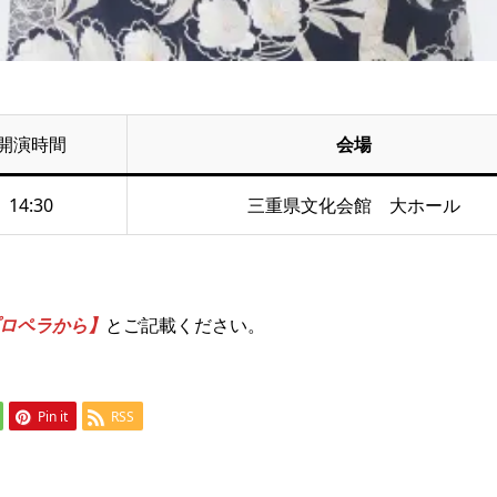
開演時間
会場
14:30
三重県文化会館 大ホール
ロペラから】
とご記載ください。
Pin it
RSS