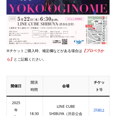
※チケットご購入時、補足欄などがある場合は
【プロペラか
ら】
とご記載ください。
開演
チケッ
開催日
会場
時間
ト
等
2025
LINE CUBE
年
詳細は
18:30
SHIBUYA（渋谷公会