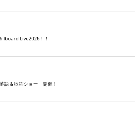
board Live2026！！
し 落語＆歌謡ショー 開催！