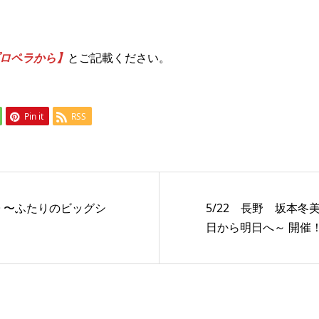
ロペラから】
とご記載ください。
Pin it
RSS
子 〜ふたりのビッグシ
5/22 長野 坂本冬美
日から明日へ～ 開催