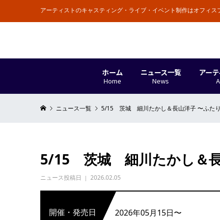
アーティストのキャスティング・ライブ・イベント制作はオフィス
創業50年 各種イベントの企画立案からプロモーション・実施まで
ホーム
ニュース一覧
アーテ
Home
News
A
ニュース一覧
5/15 茨城 細川たかし＆長山洋子 〜ふた
5/15 茨城 細川たかし＆
ニュース投稿日
2026.02.05
開催・発売日
2026年05月15日〜