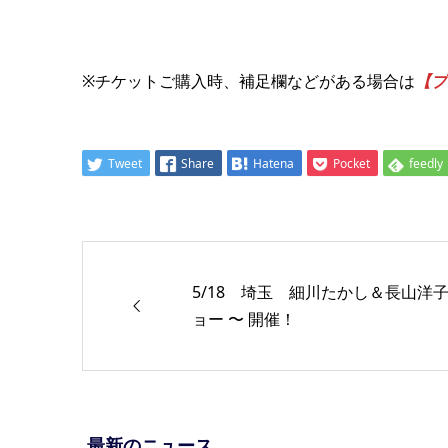
※チケットご購入時、補足欄などがある場合は
【プ
Tweet
Share
Hatena
Pocket
feedly
5/18 埼玉 細川たかし＆長山洋
ョー 〜 開催！
最新のニュース