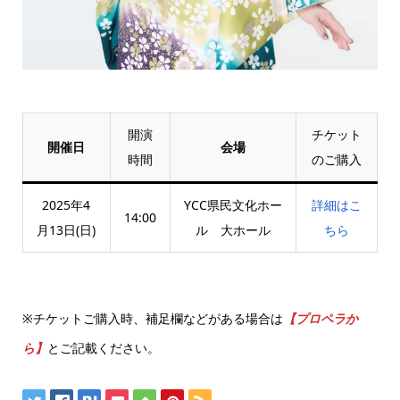
開演
チケット
開催日
会場
時間
のご購入
2025年4
YCC県民文化ホー
詳細はこ
14:00
月13日(日)
ル 大ホール
ちら
※チケットご購入時、補足欄などがある場合は
【プロペラか
ら】
とご記載ください。