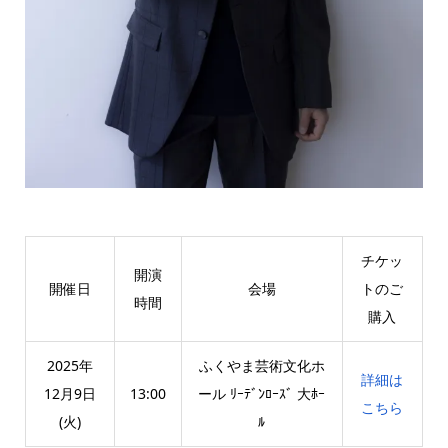
チケッ
開演
開催日
会場
トのご
時間
購入
2025年
ふくやま芸術文化ホ
詳細は
12月9日
13:00
ール ﾘｰﾃﾞﾝﾛｰｽﾞ 大ﾎｰ
こちら
(火)
ﾙ