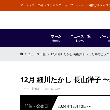
アーティストのキャスティング・ライブ・イベント制作はオフィス
創業50年 各種イベントの企画立案からプロモーション・実施まで
ホーム
ニュース一覧
アーテ
Home
News
A
ニュース一覧
12月 細川たかし 長山洋子 〜ふたりのビッ
12月 細川たかし 長山洋子
ニュース投稿日
2024.09.05
開催・発売日
2024年12月10日〜