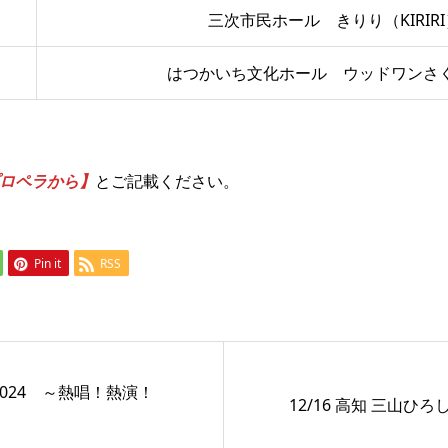
三次市民ホール きりり（KIRIRI
はつかいち文化ホール ウッドワンさ
ロペラから】
とご記載ください。
Pin it
RSS
ト2024 ～熱唱！熱演！
12/16 高知 三山ひ