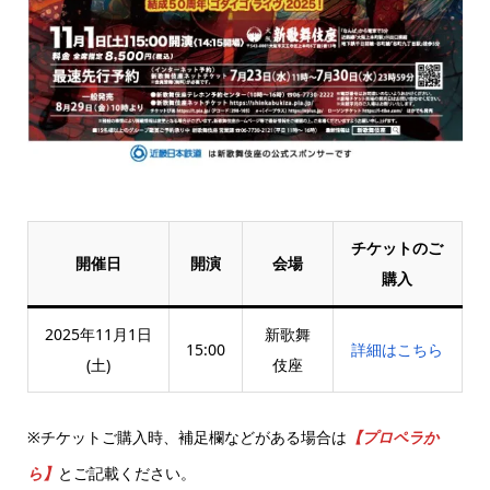
チケットのご
開催日
開演
会場
購入
2025年11月1日
新歌舞
15:00
詳細はこちら
(土)
伎座
※チケットご購入時、補足欄などがある場合は
【プロペラか
ら】
とご記載ください。