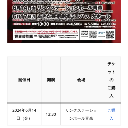
チケ
ット
開催日
開演
会場
の
ご購
入
2024年6月14
リンクステーショ
ご購
13:30
日（金）
ンホール青森
入