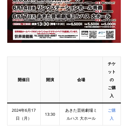
チケ
ット
開催日
開演
会場
の
ご購
入
2024年6月17
あきた芸術劇場ミ
ご購
13:30
日（月）
ルハス 大ホール
入