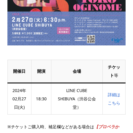
チケッ
開催日
開演
会場
ト
等
2024年
LINE CUBE
詳細は
02月27
18:30
SHIBUYA（渋谷公会
こちら
日(火)
堂）
※チケットご購入時、補足欄などがある場合は
【プロペラか