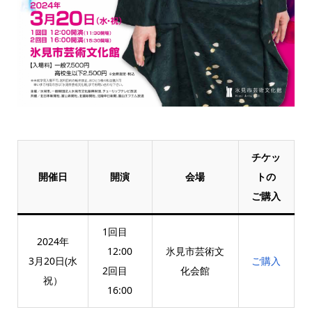
チケッ
開催日
開演
会場
トの
ご購入
1回目
2024年
12:00
氷見市芸術文
3月20日(水
ご購入
2回目
化会館
祝）
16:00