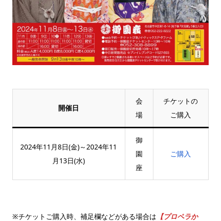
会
チケットの
開催日
場
ご購入
御
2024年11月8日(金)～2024年11
園
ご購入
月13日(水)
座
※チケットご購入時、補足欄などがある場合は
【プロペラか